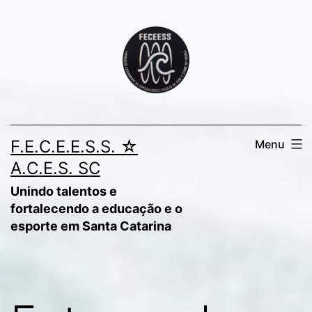
Pular
para
o
conteúdo
F.E.C.E.E.S.S. ☆
Menu
A.C.E.S. SC
Unindo talentos e
fortalecendo a educação e o
esporte em Santa Catarina