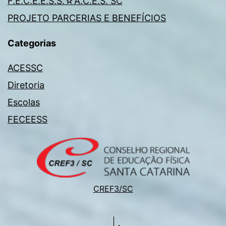
F.E.C.E.E.S.S.☆A.C.E.S. SC
PROJETO PARCERIAS E BENEFÍCIOS
Categorias
ACESSC
Diretoria
Escolas
FECEESS
CREF3/SC