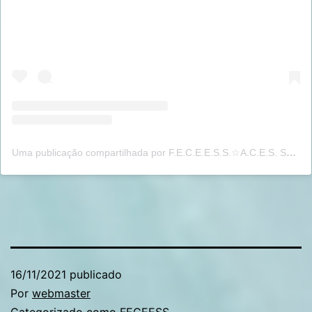
Uma publicação compartilhada por F.E.C.E.E.S.S.☆A.C.E.S. SC (@feceessoficial)
16/11/2021
publicado
Por
webmaster
Categorizado como
FECEESS