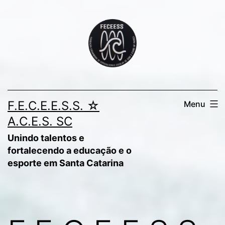
Pular
para
o
conteúdo
F.E.C.E.E.S.S. ☆
Menu
A.C.E.S. SC
Unindo talentos e
fortalecendo a educação e o
esporte em Santa Catarina