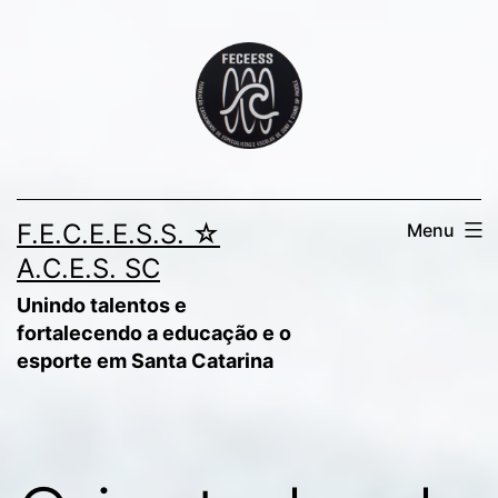
Pular
para
o
conteúdo
F.E.C.E.E.S.S. ☆
Menu
A.C.E.S. SC
Unindo talentos e
fortalecendo a educação e o
esporte em Santa Catarina