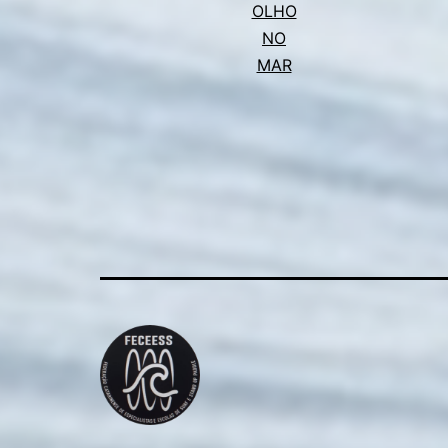
OLHO
NO
MAR