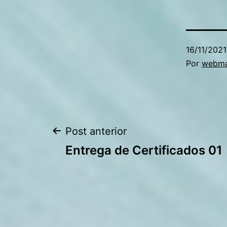
16/11/2021
Por
webma
Navegação
Post anterior
Entrega de Certificados 01
de
Post