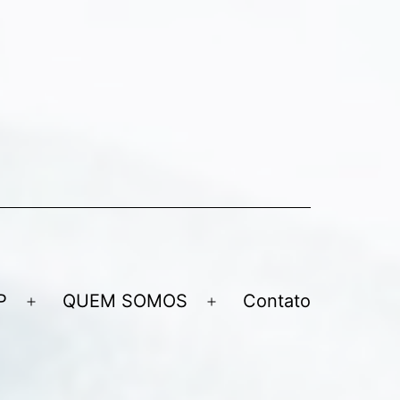
P
QUEM SOMOS
Contato
Abrir
Abrir
menu
menu