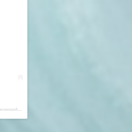
Uma publicação compartilhada por F.E.C.E.E.S.S.☆A.C.E.S. SC (@feceessoficial)