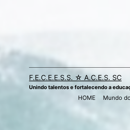
Pular
para
o
conteúdo
F.E.C.E.E.S.S. ☆ A.C.E.S. SC
Unindo talentos e fortalecendo a educa
HOME
Mundo do